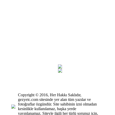
Myra ve St.Nicholas, Demre
Copyright © 2016, Her Hakkı Saklıdır,
gezyeic.com sitesinde yer alan tüm yazılar ve
fotoğraflar özgündür. Site sahibinin izni olmadan
kesinlikle kullanılamaz, başka yerde
yayınlanamaz. Siteyle ilgili her türlü sorunuz için,