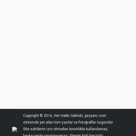
Sandıma Köyü, Yalıkavak, Bodrum
Sandıma Köyü
By
admin
8 Mart 2016
Leave a comment
Copyright © 2016, Her Hakkı Saklıdır, gezyeic.com
sitesinde yer alan tüm yazılar ve fotoğraflar özgündür.
Site sahibinin izni olmadan kesinlikle kullanılamaz,
başka yerde yayınlanamaz. Siteyle ilgili her türlü