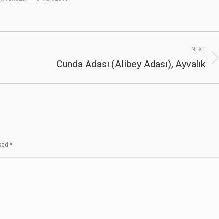
NEXT
Cunda Adası (Alibey Adası), Ayvalık
Next
album:
rked
*