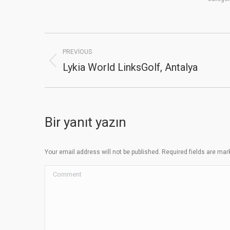
Album
PREVIOUS
navigation
Lykia World LinksGolf, Antalya
Previous
album:
Bir yanıt yazın
Your email address will not be published. Required fields are ma
Comment