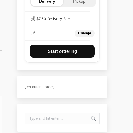
Delivery
Pickup
💰
$7.50 Delivery Fee
📍
Change
Start ordering
[restaurant_order]
Search: