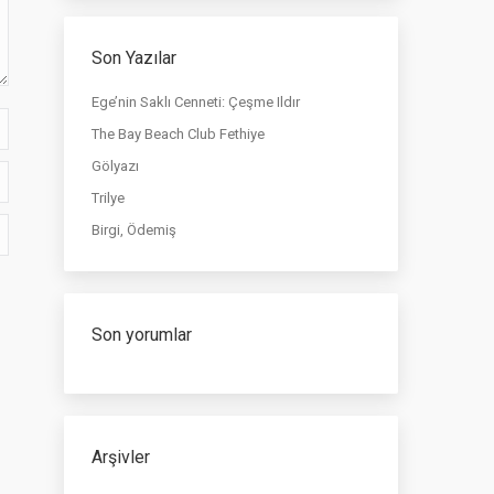
Son Yazılar
Ege’nin Saklı Cenneti: Çeşme Ildır
The Bay Beach Club Fethiye
Gölyazı
Trilye
Birgi, Ödemiş
Son yorumlar
Arşivler